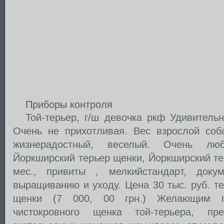
Приборы контроля
Той-терьер, г/ш девочка ркф Удивительн
Очень не прихотливая. Вес взрослой соба
жизнерадостный, веселый. Очень люби
Йоркширский терьер щенки, Йоркширский те
мес., привиты , мелкийстандарт, докум
выращиванию и уходу. Цена 30 тыс. руб. тел
щенки (7 000, 00 грн.) Желающим пр
чистокровного щенка той-терьера, пр